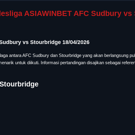
desliga ASIAWINBET AFC Sudbury vs S
udbury vs Stourbridge 18/04/2026
laga antara AFC Sudbury dan Stourbridge yang akan berlangsung puku
arik untuk diikuti. Informasi pertandingan disajikan sebagai refer
Stourbridge