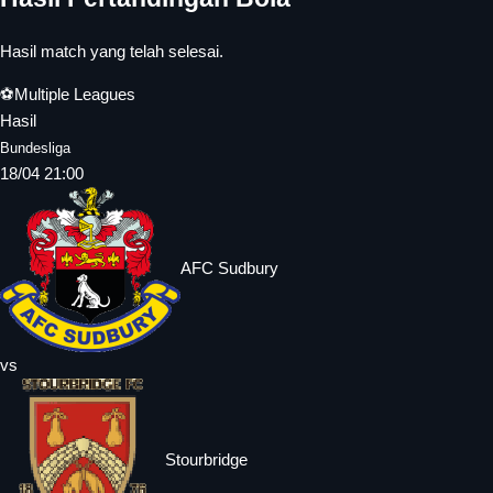
Hasil match yang telah selesai.
⚽
Multiple Leagues
Hasil
Bundesliga
18/04 21:00
AFC Sudbury
vs
Stourbridge