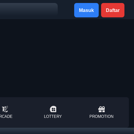
Masuk
Daftar
RCADE
LOTTERY
PROMOTION