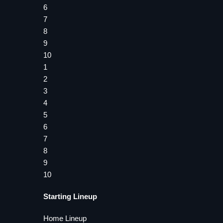
6
7
8
9
10
1
2
3
4
5
6
7
8
9
10
Starting Lineup
Home Lineup