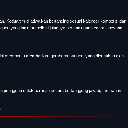
. Kedua tim dijadwalkan bertanding sesuai kalender kompetisi dan
ngguna yang ingin mengikuti jalannya pertandingan secara langsung.
i ini membantu memberikan gambaran strategi yang digunakan oleh
orong pengguna untuk bermain secara bertanggung jawab, memahami
.