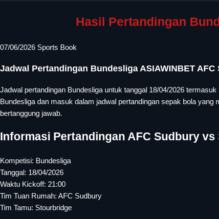
Hasil Pertandingan Bun
07/06/2026
Sports Book
Jadwal Pertandingan Bundesliga ASIAWINBET AFC S
Jadwal pertandingan Bundesliga untuk tanggal 18/04/2026 termasuk 
Bundesliga dan masuk dalam jadwal pertandingan sepak bola yang men
bertanggung jawab.
Informasi Pertandingan AFC Sudbury vs 
Kompetisi: Bundesliga
Tanggal: 18/04/2026
Waktu Kickoff: 21:00
Tim Tuan Rumah: AFC Sudbury
Tim Tamu: Stourbridge