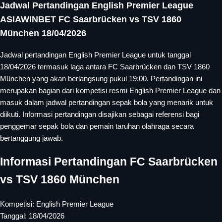
Jadwal Pertandingan English Premier League
ASIAWINBET FC Saarbrücken vs TSV 1860
München 18/04/2026
Jadwal pertandingan English Premier League untuk tanggal
18/04/2026 termasuk laga antara FC Saarbrücken dan TSV 1860
München yang akan berlangsung pukul 19:00. Pertandingan ini
merupakan bagian dari kompetisi resmi English Premier League dan
masuk dalam jadwal pertandingan sepak bola yang menarik untuk
diikuti. Informasi pertandingan disajikan sebagai referensi bagi
penggemar sepak bola dan pemain taruhan olahraga secara
bertanggung jawab.
Informasi Pertandingan FC Saarbrücken
vs TSV 1860 München
Kompetisi: English Premier League
Tanggal: 18/04/2026