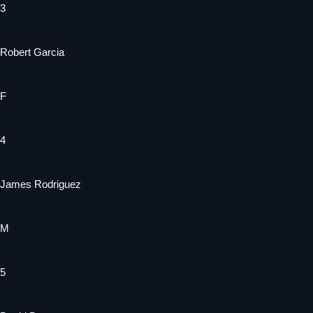
3
Robert Garcia
F
4
James Rodriguez
M
5