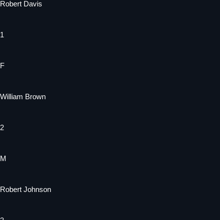
Robert Davis
1
F
William Brown
2
M
Robert Johnson