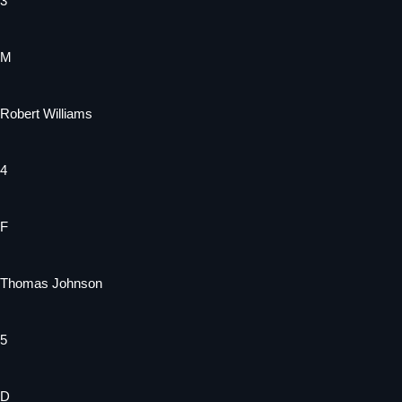
3
M
Robert Williams
4
F
Thomas Johnson
5
D