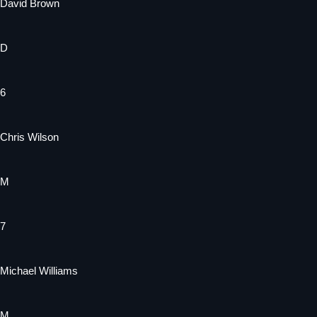
David Brown
D
6
Chris Wilson
M
7
Michael Williams
M