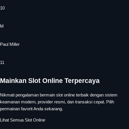
10
M
Paul Miller
11
Mainkan Slot Online Terpercaya
Nikmati pengalaman bermain slot online terbaik dengan sistem
keamanan modern, provider resmi, dan transaksi cepat. Pilih
permainan favorit Anda sekarang.
Lihat Semua Slot Online