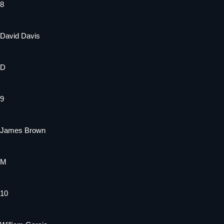
8
David Davis
D
9
James Brown
M
10