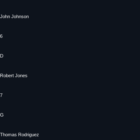
John Johnson
6
D
Robert Jones
7
G
Thomas Rodriguez