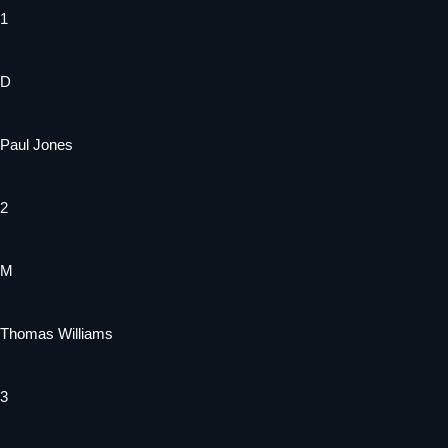
1
D
Paul Jones
2
M
Thomas Williams
3