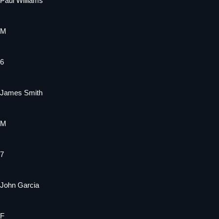
Paul Williams
M
6
James Smith
M
7
John Garcia
F