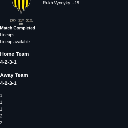
Rukh Vynnyky U19
Match Completed
Lineups
Lineup available
Home Team
4-2-3-1
Away Team
4-2-3-1
1
1
1
2
3