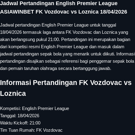
Jadwal Pertandingan English Premier League
ASIAWINBET FK Vozdovac vs Loznica 18/04/2026
Jadwal pertandingan English Premier League untuk tanggal
18/04/2026 termasuk laga antara FK Vozdovac dan Loznica yang
akan berlangsung pukul 21:00. Pertandingan ini merupakan bagian
dari kompetisi resmi English Premier League dan masuk dalam
jadwal pertandingan sepak bola yang menarik untuk diikuti. Informasi
pertandingan disajikan sebagai referensi bagi penggemar sepak bola
dan pemain taruhan olahraga secara bertanggung jawab.
Informasi Pertandingan FK Vozdovac vs
Loznica
Kompetisi: English Premier League
Tanggal: 18/04/2026
Waktu Kickoff: 21:00
Tim Tuan Rumah: FK Vozdovac