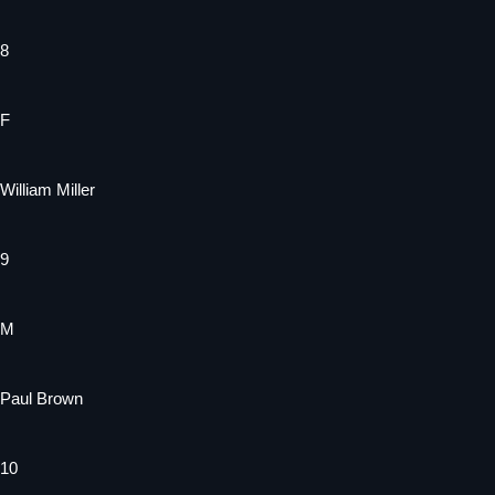
8
F
William Miller
9
M
Paul Brown
10