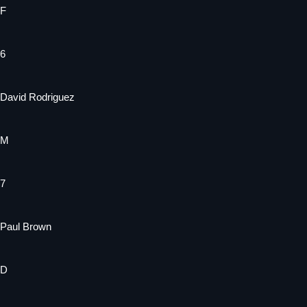
F
6
David Rodriguez
M
7
Paul Brown
D