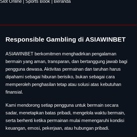
Slot Online
|
Sports Book
|
Beranda
Responsible Gambling di ASIAWINBET
ASIAWINBET berkomitmen menghadirkan pengalaman
bermain yang aman, transparan, dan bertanggung jawab bagi
pengguna dewasa. Aktivitas permainan dan taruhan harus
dipahami sebagai hiburan berisiko, bukan sebagai cara
memperoleh penghasilan tetap atau solusi atas kebutuhan
finansial.
Kami mendorong setiap pengguna untuk bermain secara
sadar, menetapkan batas pribadi, mengelola waktu bermain,
serta berhenti ketika permainan mulai memengaruhi kondisi
keuangan, emosi, pekerjaan, atau hubungan pribadi.