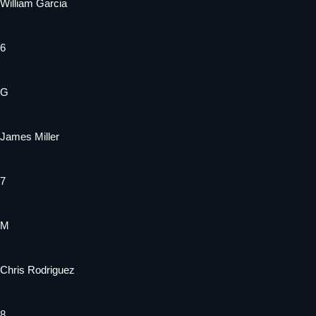
William Garcia
6
G
James Miller
7
M
Chris Rodriguez
8