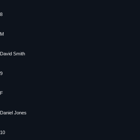
8
M
David Smith
9
F
Daniel Jones
10