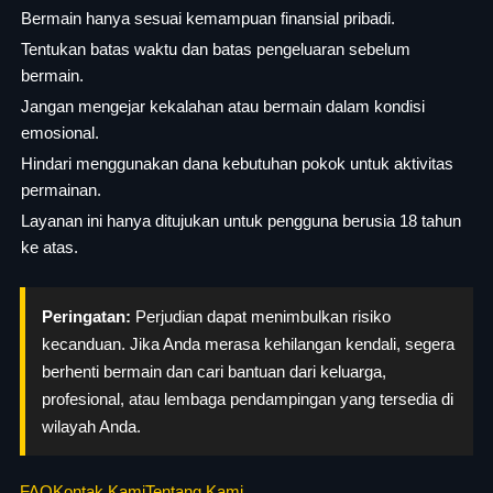
Bermain hanya sesuai kemampuan finansial pribadi.
Tentukan batas waktu dan batas pengeluaran sebelum
bermain.
Jangan mengejar kekalahan atau bermain dalam kondisi
emosional.
Hindari menggunakan dana kebutuhan pokok untuk aktivitas
permainan.
Layanan ini hanya ditujukan untuk pengguna berusia 18 tahun
ke atas.
Peringatan:
Perjudian dapat menimbulkan risiko
kecanduan. Jika Anda merasa kehilangan kendali, segera
berhenti bermain dan cari bantuan dari keluarga,
profesional, atau lembaga pendampingan yang tersedia di
wilayah Anda.
FAQ
Kontak Kami
Tentang Kami