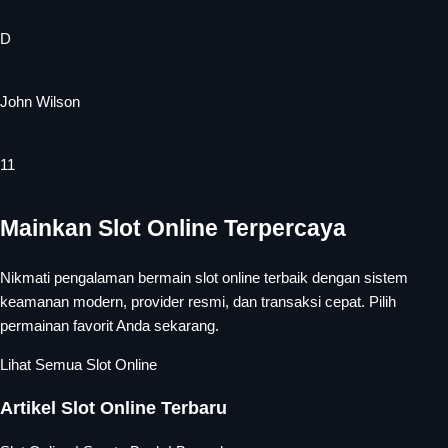
D
John Wilson
11
Mainkan Slot Online Terpercaya
Nikmati pengalaman bermain slot online terbaik dengan sistem
keamanan modern, provider resmi, dan transaksi cepat. Pilih
permainan favorit Anda sekarang.
Lihat Semua Slot Online
Artikel Slot Online Terbaru