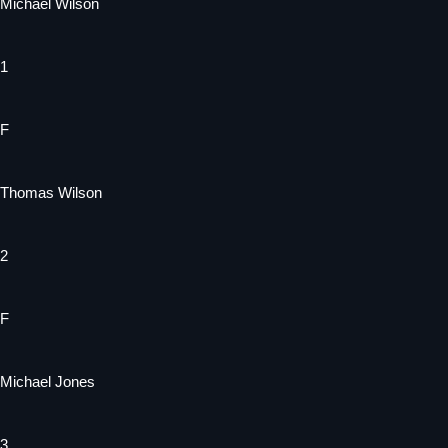
Michael Wilson
1
F
Thomas Wilson
2
F
Michael Jones
3