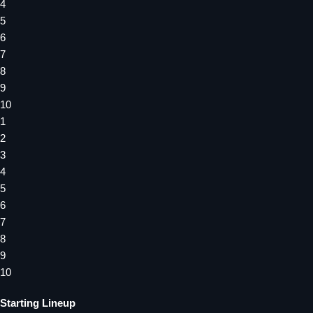
4
5
6
7
8
9
10
1
2
3
4
5
6
7
8
9
10
Starting Lineup