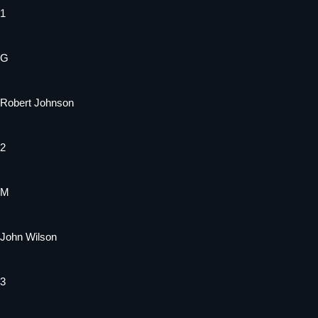
1
G
Robert Johnson
2
M
John Wilson
3