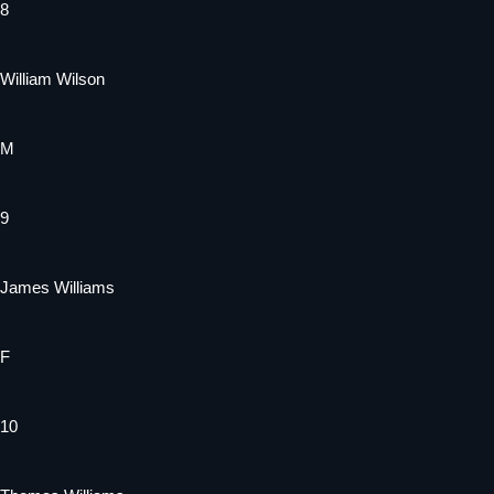
8
William Wilson
M
9
James Williams
F
10