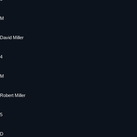
M
David Miller
4
M
Robert Miller
5
D