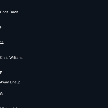
Chris Davis
F
11
Chris Williams
F
Away Lineup
G