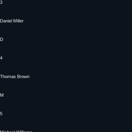
3
Daniel Miller
D
4
Thomas Brown
M
5