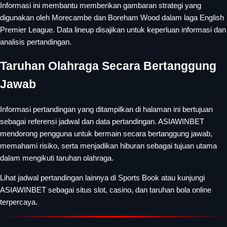
Informasi ini membantu memberikan gambaran strategi yang
digunakan oleh Morecambe dan Boreham Wood dalam laga English
Premier League. Data lineup disajikan untuk keperluan informasi dan
analisis pertandingan.
Taruhan Olahraga Secara Bertanggung
Jawab
Informasi pertandingan yang ditampilkan di halaman ini bertujuan
sebagai referensi jadwal dan data pertandingan. ASIAWINBET
mendorong pengguna untuk bermain secara bertanggung jawab,
memahami risiko, serta menjadikan hiburan sebagai tujuan utama
dalam mengikuti taruhan olahraga.
Lihat jadwal pertandingan lainnya di
Sports Book
atau kunjungi
ASIAWINBET
sebagai situs slot, casino, dan taruhan bola online
terpercaya.