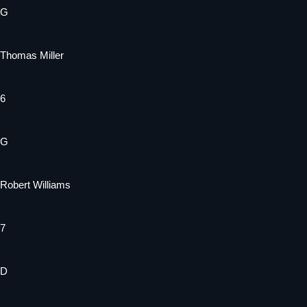
G
Thomas Miller
6
G
Robert Williams
7
D