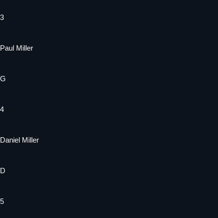
3
Paul Miller
G
4
Daniel Miller
D
5