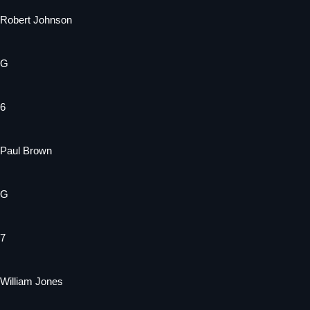
Robert Johnson
G
6
Paul Brown
G
7
William Jones