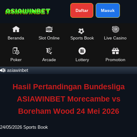
Daftar
Masuk
Beranda
Slot Online
Sports Book
Live Casino
Poker
Arcade
Lottery
Promotion
asiawinbet
Hasil Pertandingan Bundesliga
ASIAWINBET Morecambe vs
Boreham Wood 24 Mei 2026
24/05/2026
Sports Book