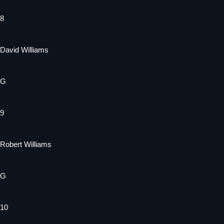
8
David Williams
G
9
Robert Williams
G
10