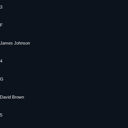
3
F
James Johnson
4
G
David Brown
5