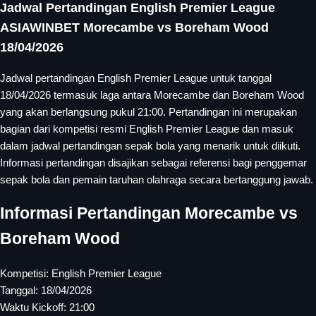
Jadwal Pertandingan English Premier League
ASIAWINBET Morecambe vs Boreham Wood
18/04/2026
Jadwal pertandingan English Premier League untuk tanggal
18/04/2026 termasuk laga antara Morecambe dan Boreham Wood
yang akan berlangsung pukul 21:00. Pertandingan ini merupakan
bagian dari kompetisi resmi English Premier League dan masuk
dalam jadwal pertandingan sepak bola yang menarik untuk diikuti.
Informasi pertandingan disajikan sebagai referensi bagi penggemar
sepak bola dan pemain taruhan olahraga secara bertanggung jawab.
Informasi Pertandingan Morecambe vs
Boreham Wood
Kompetisi: English Premier League
Tanggal: 18/04/2026
Waktu Kickoff: 21:00