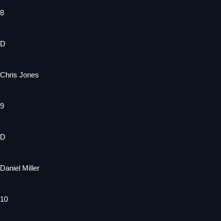
8
D
Chris Jones
9
D
Daniel Miller
10