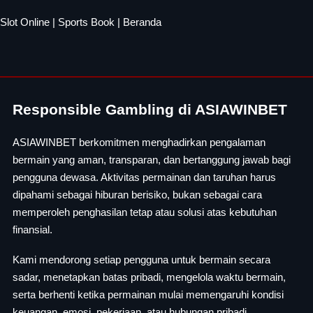
Slot Online
|
Sports Book
|
Beranda
Responsible Gambling di ASIAWINBET
ASIAWINBET berkomitmen menghadirkan pengalaman
bermain yang aman, transparan, dan bertanggung jawab bagi
pengguna dewasa. Aktivitas permainan dan taruhan harus
dipahami sebagai hiburan berisiko, bukan sebagai cara
memperoleh penghasilan tetap atau solusi atas kebutuhan
finansial.
Kami mendorong setiap pengguna untuk bermain secara
sadar, menetapkan batas pribadi, mengelola waktu bermain,
serta berhenti ketika permainan mulai memengaruhi kondisi
keuangan, emosi, pekerjaan, atau hubungan pribadi.