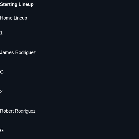
Starting Lineup
Home Lineup
1
James Rodriguez
G
2
Robert Rodriguez
G