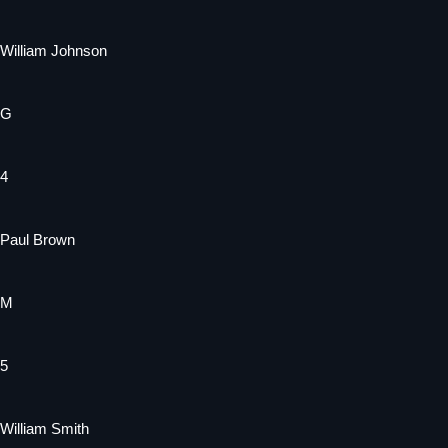
William Johnson
G
4
Paul Brown
M
5
William Smith