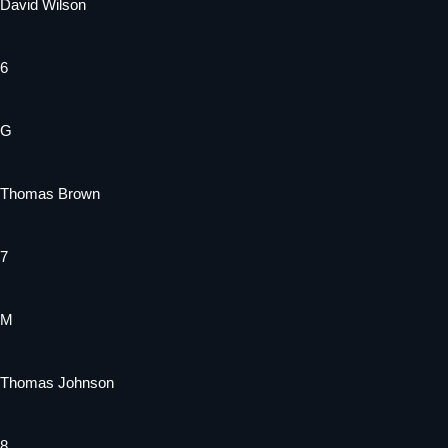
David Wilson
6
G
Thomas Brown
7
M
Thomas Johnson
8