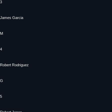
3
James Garcia
M
4
Robert Rodriguez
G
5