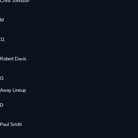
Chris Johnson
M
11
Robert Davis
G
Away Lineup
D
Paul Smith