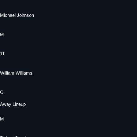
Michael Johnson
M
11
William Williams
G
Away Lineup
M