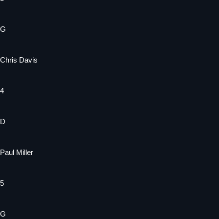
G
Chris Davis
4
D
Paul Miller
5
G