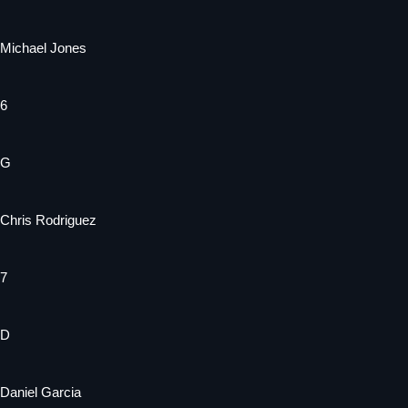
Michael Jones
6
G
Chris Rodriguez
7
D
Daniel Garcia