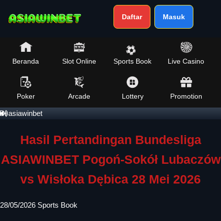
Daftar
Masuk
Beranda
Slot Online
Sports Book
Live Casino
Poker
Arcade
Lottery
Promotion
iawinbet
Hasil Pertandingan Bundesliga
ASIAWINBET Pogoń-Sokół Lubaczów
vs Wisłoka Dębica 28 Mei 2026
28/05/2026
Sports Book