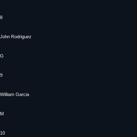
8
John Rodriguez
G
9
William Garcia
M
10