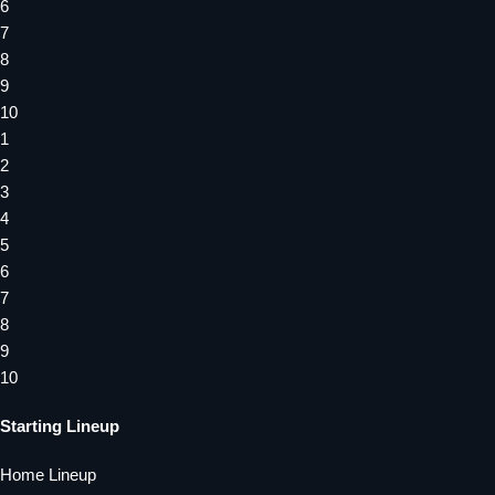
6
7
8
9
10
1
2
3
4
5
6
7
8
9
10
Starting Lineup
Home Lineup