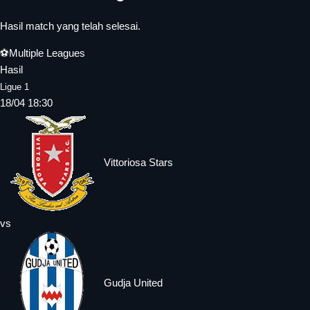
Hasil match yang telah selesai.
⚽
Multiple Leagues
Hasil
Ligue 1
18/04 18:30
Vittoriosa Stars
vs
Gudja United