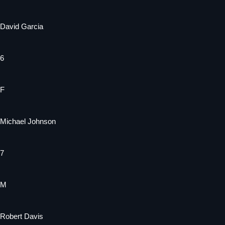
David Garcia
6
F
Michael Johnson
7
M
Robert Davis