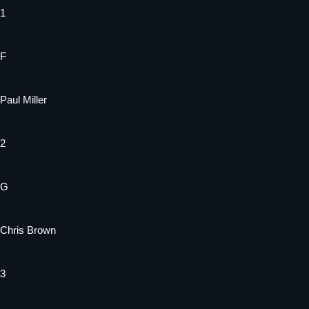
1
F
Paul Miller
2
G
Chris Brown
3