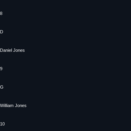
8
D
Daniel Jones
9
G
William Jones
10