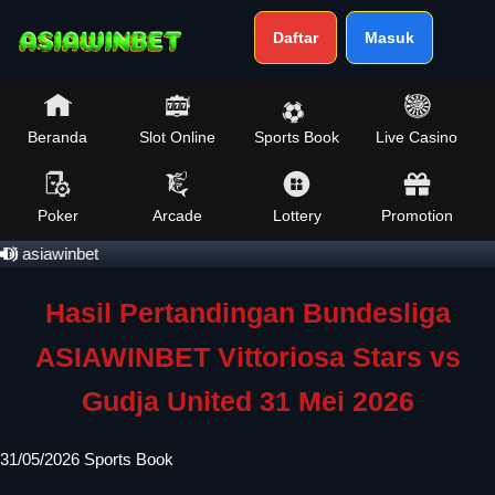
Daftar
Masuk
Beranda
Slot Online
Sports Book
Live Casino
Poker
Arcade
Lottery
Promotion
iawinbet
Hasil Pertandingan Bundesliga
ASIAWINBET Vittoriosa Stars vs
Gudja United 31 Mei 2026
31/05/2026
Sports Book