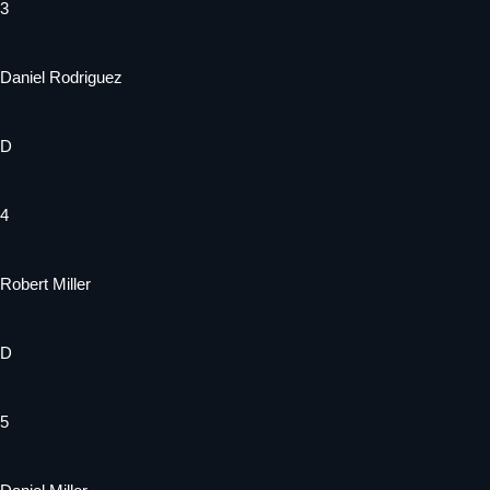
3
Daniel Rodriguez
D
4
Robert Miller
D
5