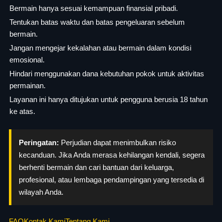
Bermain hanya sesuai kemampuan finansial pribadi.
Tentukan batas waktu dan batas pengeluaran sebelum
bermain.
Jangan mengejar kekalahan atau bermain dalam kondisi
emosional.
Hindari menggunakan dana kebutuhan pokok untuk aktivitas
permainan.
Layanan ini hanya ditujukan untuk pengguna berusia 18 tahun
ke atas.
Peringatan:
Perjudian dapat menimbulkan risiko
kecanduan. Jika Anda merasa kehilangan kendali, segera
berhenti bermain dan cari bantuan dari keluarga,
profesional, atau lembaga pendampingan yang tersedia di
wilayah Anda.
FAQ
Kontak Kami
Tentang Kami