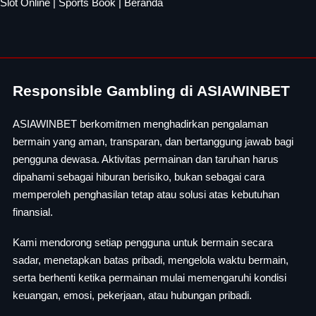
Slot Online
|
Sports Book
|
Beranda
Responsible Gambling di ASIAWINBET
ASIAWINBET berkomitmen menghadirkan pengalaman
bermain yang aman, transparan, dan bertanggung jawab bagi
pengguna dewasa. Aktivitas permainan dan taruhan harus
dipahami sebagai hiburan berisiko, bukan sebagai cara
memperoleh penghasilan tetap atau solusi atas kebutuhan
finansial.
Kami mendorong setiap pengguna untuk bermain secara
sadar, menetapkan batas pribadi, mengelola waktu bermain,
serta berhenti ketika permainan mulai memengaruhi kondisi
keuangan, emosi, pekerjaan, atau hubungan pribadi.