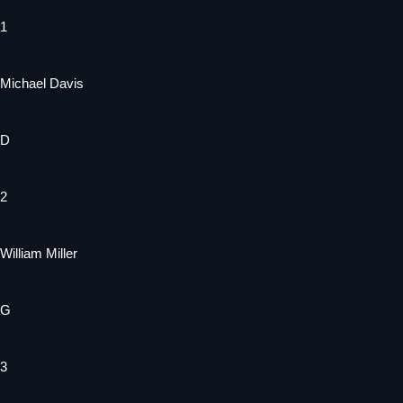
1
Michael Davis
D
2
William Miller
G
3