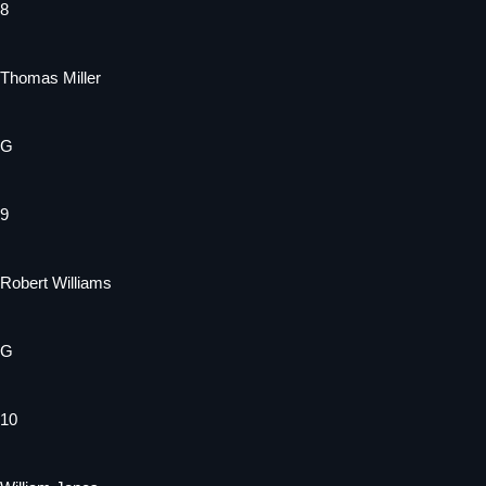
8
Thomas Miller
G
9
Robert Williams
G
10