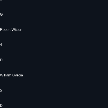
G
Robert Wilson
4
D
William Garcia
5
D