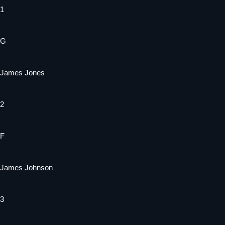
1
G
James Jones
2
F
James Johnson
3