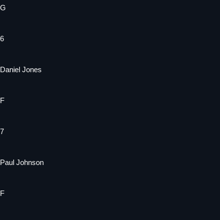
G
6
Daniel Jones
F
7
Paul Johnson
F